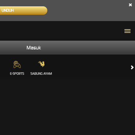
×
UNDUH
Masuk
E-SPORTS
SABUNG AYAM