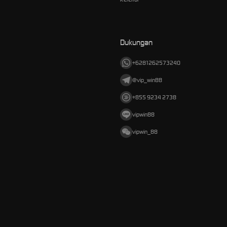
Dukungan
+6281262573240
@vip_win88
+855 9234 2738
vipwin88
vipwin_88