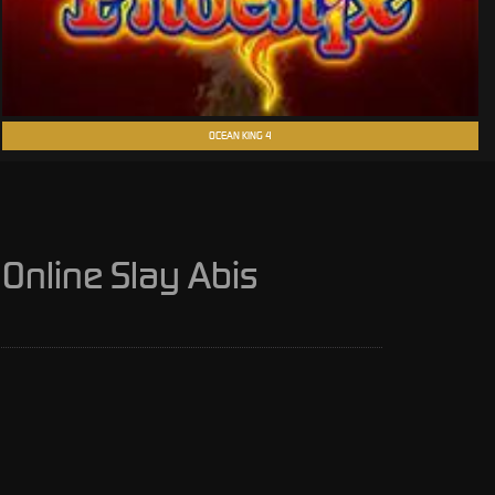
OCEAN KING 4
 Online Slay Abis