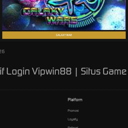
GALAXY WAR
026
tif Login Vipwin88 | Situs Game
Platform
Promosi
Loyalty
Referral