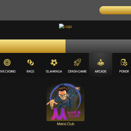
LIVE CASINO
RACE
OLAHRAGA
CRASH GAME
ARCADE
POKER
Mario Club