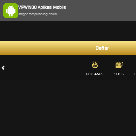
VIPWIN88 Aplikasi Mobile
Jangan tampilkan lagi hari ini
Daftar
HOT GAMES
SLOTS