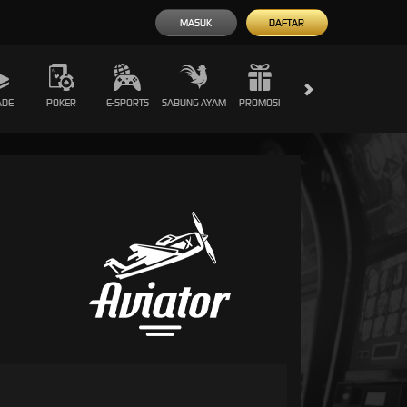
MASUK
DAFTAR
ADE
POKER
E-SPORTS
SABUNG AYAM
PROMOSI