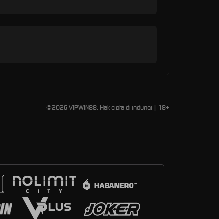
©2026 VIPWIN88. Hak cipta dilindungi | 18+