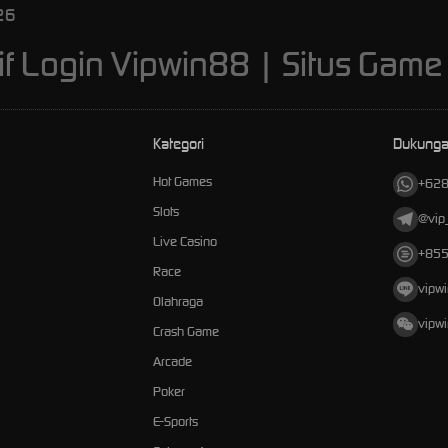
026
tif Login Vipwin88 | Situs Game
Kategori
Dukung
Hot Games
+62
Slots
@vip
Live Casino
+855
Race
vipw
Olahraga
vipw
Crash Game
Arcade
Poker
E-Sports