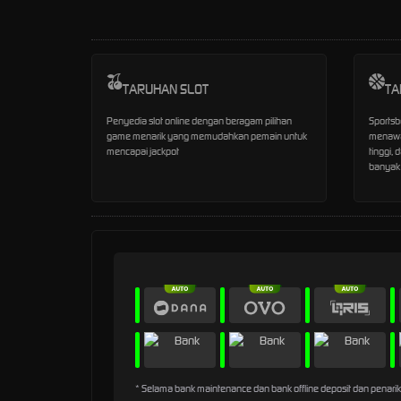
TARUHAN SLOT
TA
Penyedia slot online dengan beragam pilihan
Sportsb
game menarik yang memudahkan pemain untuk
menawar
mencapai jackpot
tinggi,
banyak 
* Selama bank maintenance dan bank offline deposit dan penarik