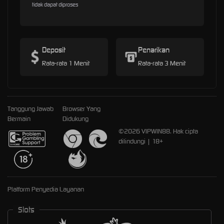
tidak dapat diproses
Deposit
Penarikan
Rata-rata 1 Menit
Rata-rata 3 Menit
Tanggung Jawab
Browser Yang
Bermain
Didukung
©2026 VIPWIN88. Hak cipta
dilindungi | 18+
Platform Penyedia Layanan
Slots