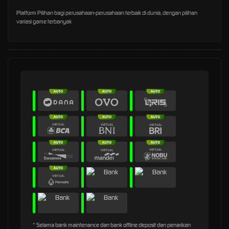
Platform Pilihan bagi perusahaan-perusahaan terbaik di dunia, dengan pilihan
variasi game terbanyak
* Selama bank maintenance dan bank offline deposit dan penarikan