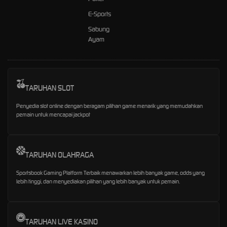
E-Sports
Sabung
Ayam
TARUHAN SLOT
Penyedia slot online dengan beragam pilihan game menarik yang memudahkan
pemain untuk mencapai jackpot
TARUHAN OLAHRAGA
Sportsbook Gaming Platform Terbaik menawarkan lebih banyak game, odds yang
lebih tinggi, dan menyediakan pilihan yang lebih banyak untuk pemain.
TARUHAN LIVE KASINO