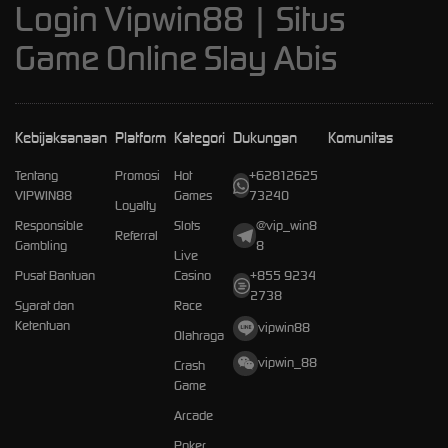
Login Vipwin88 | Situs
Game Online Slay Abis
Kebijaksanaan
Platform
Kategori
Dukungan
Komunitas
Tentang
Promosi
Hot
+62812625
VIPWIN88
Games
73240
Loyalty
Responsible
Slots
@vip_win8
Referral
Gambling
8
Live
Pusat Bantuan
Casino
+855 9234
2738
Syarat dan
Race
Ketentuan
vipwin88
Olahraga
vipwin_88
Crash
Game
Arcade
Poker